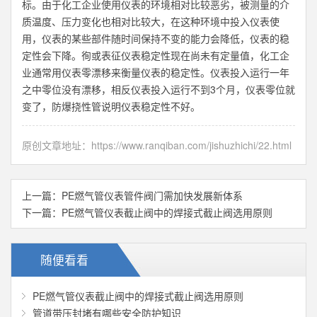
标。由于化工企业使用仪表的环境相对比较恶劣，被测量的介
质温度、压力变化也相对比较大，在这种环境中投入仪表使
用，仪表的某些部件随时间保持不变的能力会降低，仪表的稳
定性会下降。徇或表征仪表稳定性现在尚未有定量值，化工企
业通常用仪表零漂移来衡量仪表的稳定性。仪表投入运行一年
之中零位没有漂移，相反仪表投入运行不到3个月，仪表零位就
变了，防爆挠性管说明仪表稳定性不好。
原创文章地址：
https://www.ranqiban.com/jishuzhichi/22.html
上一篇：
PE燃气管仪表管件阀门需加快发展新体系
下一篇：
PE燃气管仪表截止阀中的焊接式截止阀选用原则
随便看看
PE燃气管仪表截止阀中的焊接式截止阀选用原则
管道带压封堵有哪些安全防护知识