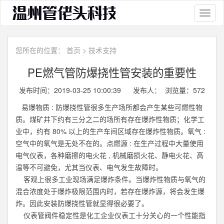
Toggl
naviga
您所在的位置：
首页
>
技术支持
PE燃气管防爆挠性管安装的重要性
发布时间：2019-03-25 10:00:39 发布人： 浏览量：
572
易爆物质 : 防爆挠性管很多生产场所都会产生某些可燃性物
质。煤矿井下约有三分之二的场所有存在爆炸性物质；化学工
业中，约有 80% 以上的生产车间区域存在爆炸性物质。氧气 :
空气中的氧气是无处不在的。点燃源 : 在生产过程中大量使用
电气仪表，各种磨擦的电火花 , 机械磨损火花、静电火花、高
温等不可避免，尤其当仪表、电气发生故障时。
客观上很多工业现场满足爆炸条件。当爆炸性物质与氧气的
混合浓度处于爆炸极限范围内时，若存在爆炸源，将会发生爆
炸。因此安装防爆挠性管就显得很必要了。
仪表管阀件稳定性是化工企业仪表工十分关心的一个性能指