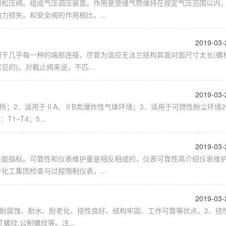
的松压阀。组成气压调压装置。作用是使储气筒维持在规定气压范围以内
损失。和安全阀的作用相比，...
2019-03-
于几乎每一种的端部连接，尽管为适应无法兰结构其面对面尺寸太长(螺
的)。对截止阀来说，不匹...
2019-03-
所；2．适用于ⅡA、ⅡB类爆炸性气体环境；3．适用于可燃性粉尘环境2
1~T4；5...
2019-03-
性能指标。可靠性和仪表维护量是相反相成的，仪表可靠性高介绍仪表维
工集团检查与过程限制仪表，...
2019-03-
、耐腐蚀、耐水、耐老化、挠性良好、结构牢固、工作可靠等优点。2、挠
螺纹,公制螺纹等。注...