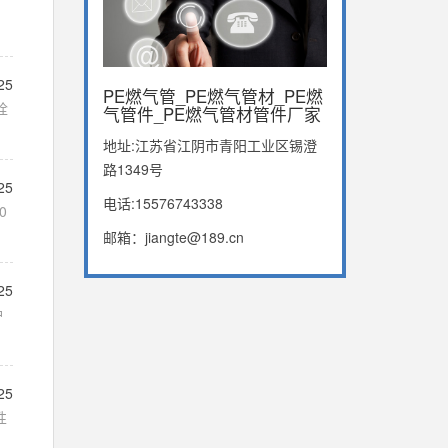
，
25
PE燃气管_PE燃气管材_PE燃
栓
气管件_PE燃气管材管件厂家
地址:江苏省江阴市青阳工业区锡澄
路1349号
25
电话:15576743338
0
邮箱：jiangte@189.cn
25
护
25
性