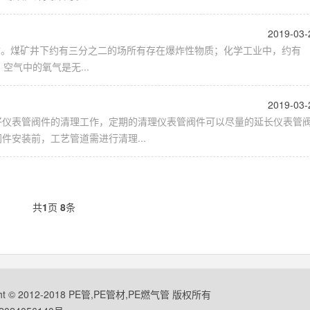
2019-03-
物质。煤矿井下约有三分之二的场所有存在爆炸性物质；化学工业中，约有
空气中的氧气是无...
2019-03-
好仪表管阀件的清理工作，定期的清理仪表管阀件可以尽量的延长仪表管
安装前，工艺管道需进行清理...
共
1
页
8
条
ght © 2012-2018 PE管,PE管材,PE燃气管 版权所有