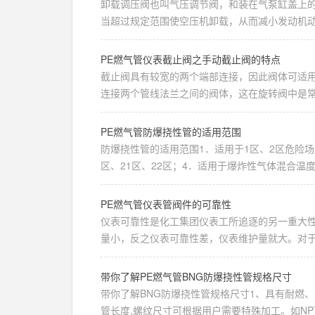
卸载调压阀也叫气压调节阀，和装在气泵缸盖上
当超过规定范围使空压机卸载，从而减小发动机动力
PE燃气管仪表截止阀之手动截止阀的特点
截止阀具有较宽的两个端部连接，因此阀体可适用
连接两个管线法兰之间的阀体，这在旋转阀中是常见
PE燃气管防爆挠性管的适用范围
防爆挠性管的适用范围1．适用于1区、2区危险场
区、21区、22区；4．适用于爆炸性气体混合温度：T
PE燃气管仪表管阀件的可靠性
仪表可靠性是化工集团仪表工所追逐的另一重大
量小，反之仪表可靠性差，仪表维护量就大。对于化
带你了解PE燃气管BNG防爆挠性管规格尺寸
带你了解BNG防爆挠性管规格尺寸1、具有耐燃
管长度,螺纹尺寸可根据用户需要特殊加工。如NPT